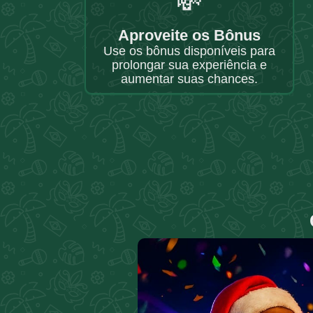
💸
Aproveite os Bônus
Use os bônus disponíveis para
prolongar sua experiência e
aumentar suas chances.