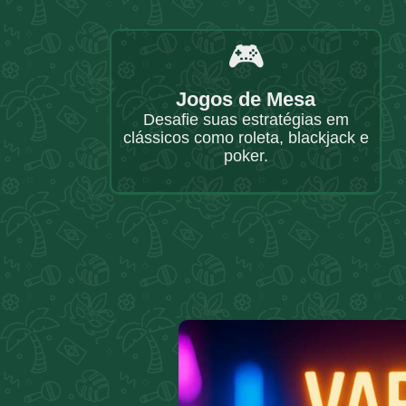
🎮
Jogos de Mesa
Desafie suas estratégias em
clássicos como roleta, blackjack e
poker.