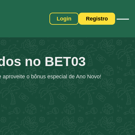
❄
Login
Registro
❄
idos no BET03
 aproveite o bônus especial de Ano Novo!