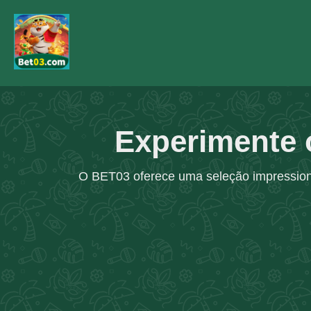
❄
❄
❄
Experimente 
❄
O BET03 oferece uma seleção impressiona