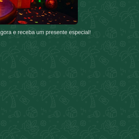
agora e receba um presente especial!