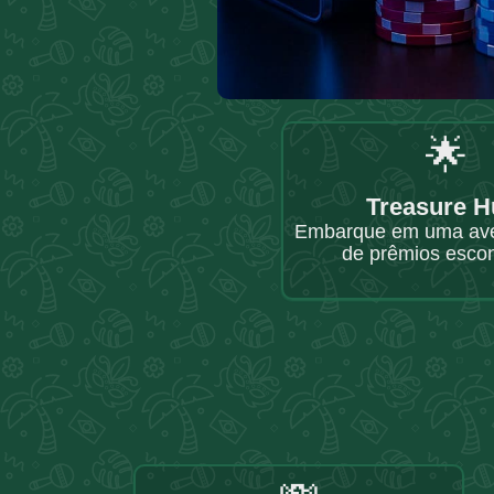
🌟
Treasure H
Embarque em uma ave
de prêmios escon