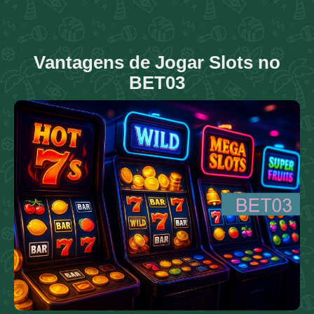
Vantagens de Jogar Slots no
BET03