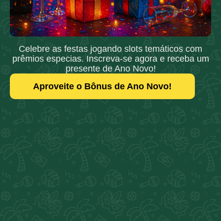
Celebre as festas jogando slots temáticos com
prêmios especias. Inscreva-se agora e receba um
presente de Ano Novo!
Aproveite o Bônus de Ano Novo!